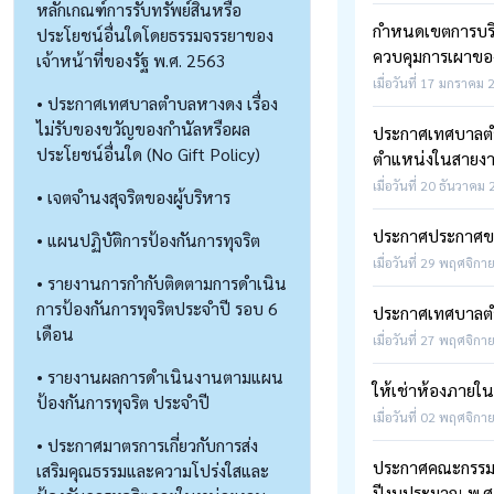
หลักเกณฑ์การรับทรัพย์สินหรือ
กำหนดเขตการบริห
ประโยชน์อื่นใดโดยธรรมจรรยาของ
ควบคุมการเผาของ
เจ้าหน้าที่ของรัฐ พ.ศ. 2563
เมื่อวันที่ 17 มกราคม 
• ประกาศเทศบาลตำบลหางดง เรื่อง
ไม่รับของขวัญของกำนัลหรือผล
ประกาศเทศบาลตำบล
ประโยชน์อื่นใด (No Gift Policy)
ตำแหน่งในสายงาน
เมื่อวันที่ 20 ธันวาคม
• เจตจำนงสุจริตของผู้บริหาร
ประกาศประกาศขย
• แผนปฏิบัติการป้องกันการทุจริต
เมื่อวันที่ 29 พฤศจิกา
• รายงานการกำกับติดตามการดำเนิน
การป้องกันการทุจริตประจำปี รอบ 6
ประกาศเทศบาลตำบ
เดือน
เมื่อวันที่ 27 พฤศจิกา
• รายงานผลการดำเนินงานตามแผน
ให้เช่าห้องภายใ
ป้องกันการทุจริต ประจำปี
เมื่อวันที่ 02 พฤศจิกา
• ประกาศมาตรการเกี่ยวกับการส่ง
ประกาศคณะกรรมการ
เสริมคุณธรรมและความโปร่งใสและ
ปีงบประมาณ พ.ศ