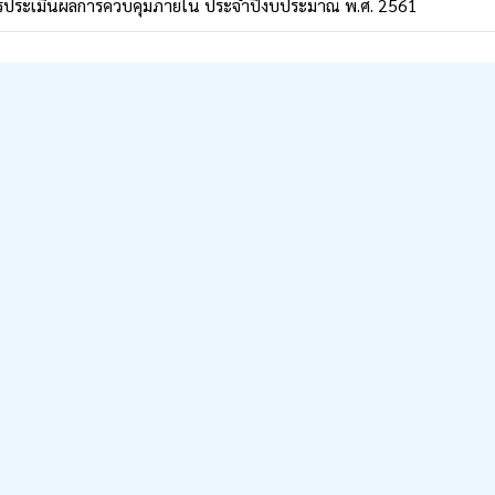
รประเมินผลการควบคุมภายใน ประจำปีงบประมาณ พ.ศ. 2561